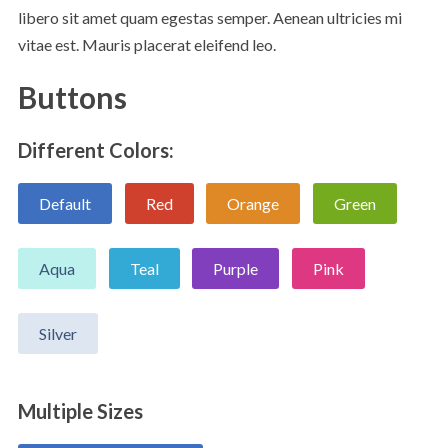
libero sit amet quam egestas semper. Aenean ultricies mi
vitae est. Mauris placerat eleifend leo.
Buttons
Different Colors:
Default
Red
Orange
Green
Aqua
Teal
Purple
Pink
Silver
Multiple Sizes