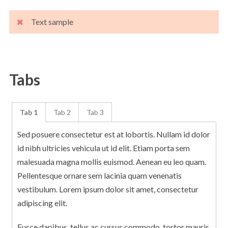
Text sample
Tabs
Tab 1
Tab 2
Tab 3
Sed posuere consectetur est at lobortis. Nullam id dolor
id nibh ultricies vehicula ut id elit. Etiam porta sem
malesuada magna mollis euismod. Aenean eu leo quam.
Pellentesque ornare sem lacinia quam venenatis
vestibulum. Lorem ipsum dolor sit amet, consectetur
adipiscing elit.
Fusce dapibus, tellus ac cursus commodo, tortor mauris