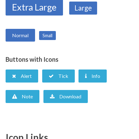
Extra Large
Large
Normal
Small
Buttons with Icons
Alert
Tick
Info
Note
Download
Icon Links